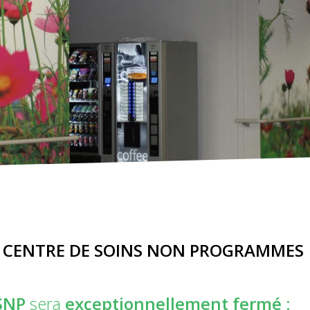
u
CENTRE DE SOINS NON PROGRAMMES
SNP
sera
exceptionnellement fermé :