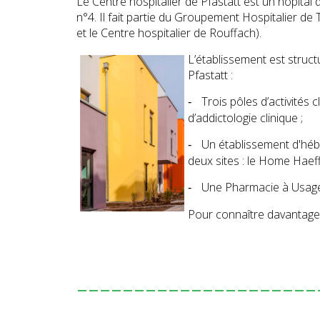
Le Centre hospitalier de Pfastatt est un hôpital
n°4. Il fait partie du Groupement Hospitalier d
et le Centre hospitalier de Rouffach).
L’établissement est struct
Pfastatt :
Trois pôles d’activités 
-
d’addictologie clinique ;
Un établissement d'hé
-
deux sites : le Home Haeff
Une Pharmacie à Usage 
-
Pour connaître davantage l
---------------------