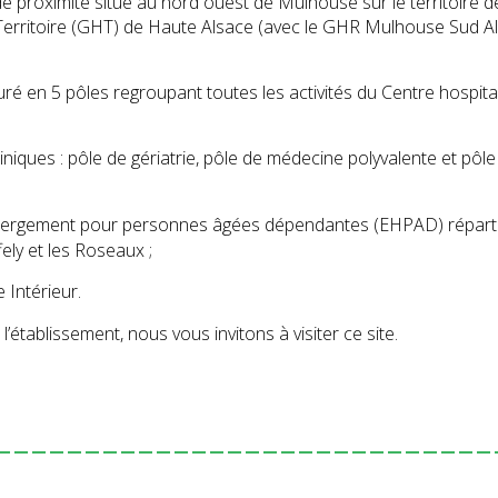
 de proximité situé au nord ouest de Mulhouse sur le territoire 
e Territoire (GHT) de Haute Alsace (avec le GHR Mulhouse Sud A
uré en 5 pôles regroupant toutes les activités du Centre hospita
cliniques : pôle de gériatrie, pôle de médecine polyvalente et pôle
bergement pour personnes âgées dépendantes (EHPAD) réparti
ely et les Roseaux ;
Intérieur.
’établissement, nous vous invitons à visiter ce site.
----------------------------