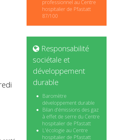
professionnel au Centre
hospitalier de Pfastatt
87/100
Responsabilité
sociétale et
développement
durable
redi
Baromètre
développement durable
Bilan d'émissions des gaz
à effet de serre du Centre
hospitalier de Pfastatt
L'écologie au Centre
hospitalier de Pfastatt