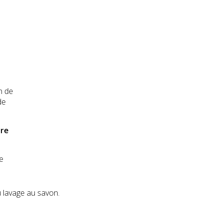
n de
de
ire
e
ou lavage au savon.