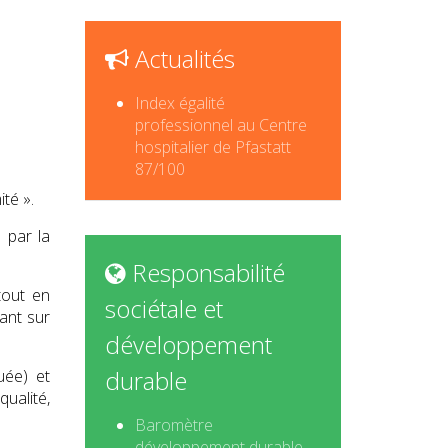
Actualités
Index égalité
professionnel au Centre
hospitalier de Pfastatt
87/100
ité ».
 par la
Responsabilité
tout en
sociétale et
ant sur
développement
durable
uée) et
ualité,
Baromètre
développement durable