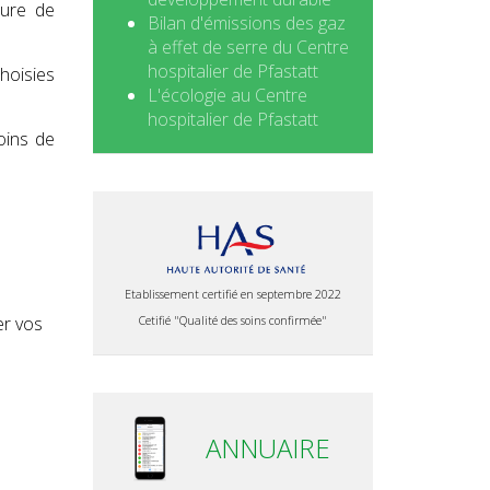
ture de
Bilan d'émissions des gaz
à effet de serre du Centre
hospitalier de Pfastatt
choisies
L'écologie au Centre
hospitalier de Pfastatt
oins de
Etablissement certifié en septembre 2022
er vos
Cetifié "Qualité des soins confirmée"
ANNUAIRE