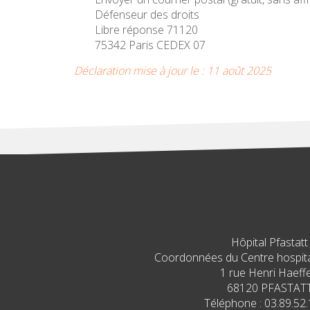
Défenseur des droits
Libre réponse 71120
75342 Paris CEDEX 07
Déclaration mise à jour le : 11 août 2025
Hôpital Pfastatt
Coordonnées du Centre hospital
1 rue Henri Haeffe
68120 PFASTAT
Téléphone : 03.89.52.