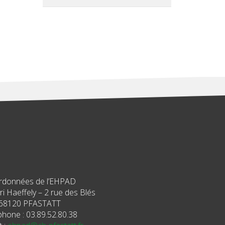
rdonnées de l’EHPAD
i Haeffely – 2 rue des Blés
68120 PFASTATT
phone : 03.89.52.80.38