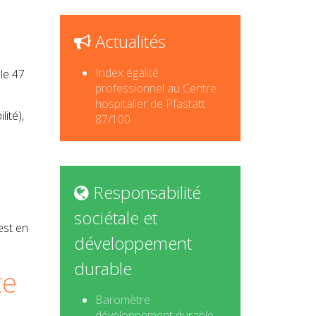
Actualités
Index égalité
le 47
professionnel au Centre
hospitalier de Pfastatt
ité),
87/100
Responsabilité
sociétale et
est en
développement
durable
te
Baromètre
développement durable