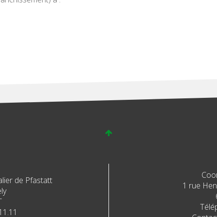
Coo
ier de Pfastatt
1 rue Henr
ly
T
Télé
11.11