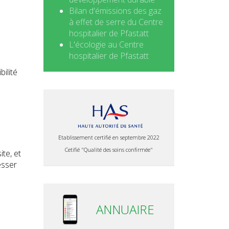
Bilan d'émissions des gaz
à effet de serre du Centre
hospitalier de Pfastatt
L'écologie au Centre
hospitalier de Pfastatt
ilité
Etablissement certifié en septembre 2022
Cetifié "Qualité des soins confirmée"
te, et
esser
ANNUAIRE