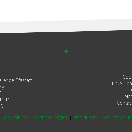
Coo
ier de Pfastatt
1 rue Henr
ly
T
Télé
11.11
Contac
60
|
Accessibilité
|
Mentions légales
|
Plan du site
|
Réalisation IP