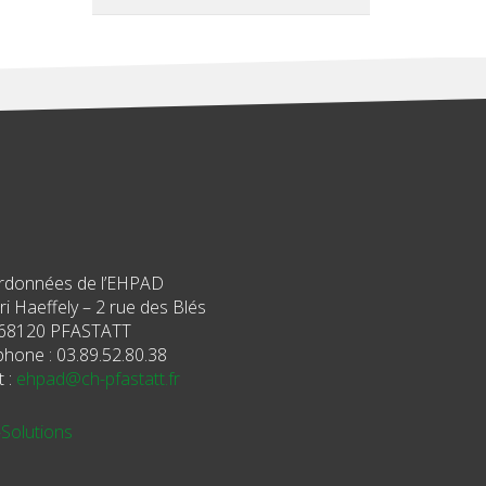
rdonnées de l’EHPAD
i Haeffely – 2 rue des Blés
68120 PFASTATT
phone : 03.89.52.80.38
t :
ehpad@ch-pfastatt.fr
-Solutions