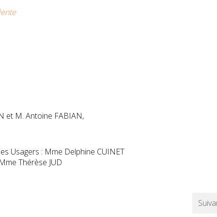
dente
 et M. Antoine FABIAN,
 les Usagers : Mme Delphine CUINET
é : Mme Thérèse JUD
Suiva