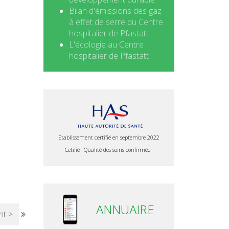
Bilan d'émissions des gaz
à effet de serre du Centre
hospitalier de Pfastatt
L'écologie au Centre
hospitalier de Pfastatt
Etablissement certifié en septembre 2022
Cetifié "Qualité des soins confirmée"
ANNUAIRE
nt >