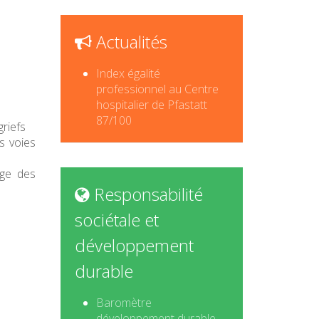
Actualités
Index égalité
professionnel au Centre
hospitalier de Pfastatt
87/100
griefs
s voies
rge des
Responsabilité
sociétale et
développement
durable
Baromètre
développement durable