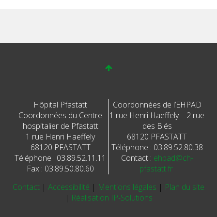
Hôpital Pfastatt
Coordonnées de l’EHPAD
Coordonnées du Centre
1 rue Henri Haeffely – 2 rue
hospitalier de Pfastatt
des Blés
1 rue Henri Haeffely
68120 PFASTATT
68120 PFASTATT
Téléphone : 03.89.52.80.38
Téléphone : 03.89.52.11.11
Contact :
ehpad@ch-
Fax : 03.89.50.80.60
pfastatt.fr
Contact
|
Accessibilité
|
Mentions légales
|
Plan du site
|
Réalisation IP-Solutions