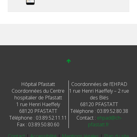
Hôpital Pfastatt
Coordonnées de l’EHPAD
Coordonnées du Centre
1 rue Henri Haeffely – 2 rue
hospitalier de Pfastatt
des Blés
1 rue Henri Haeffely
68120 PFASTATT
68120 PFASTATT
Téléphone : 03.89.52.80.38
Téléphone : 03.89.52.11.11
Contact :
ehpad@ch-
Fax : 03.89.50.80.60
pfastatt.fr
Contact
|
Accessibilité
|
Mentions légales
|
Plan du site