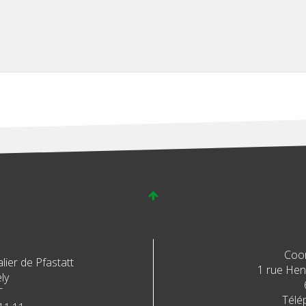
Coo
ier de Pfastatt
1 rue Henr
ly
T
Télé