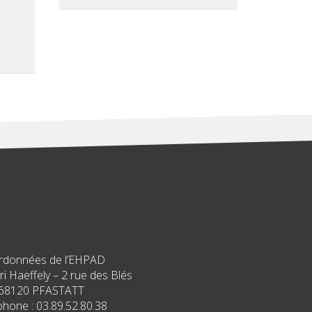
rdonnées de l’EHPAD
i Haeffely – 2 rue des Blés
68120 PFASTATT
phone : 03.89.52.80.38