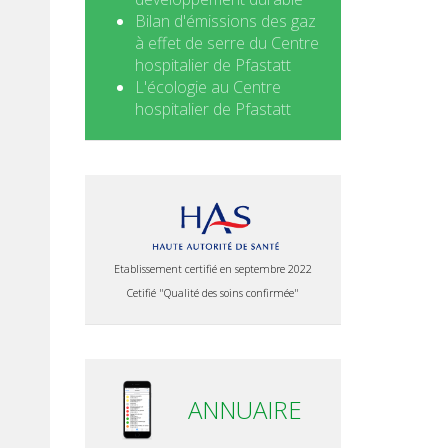
Bilan d'émissions des gaz
à effet de serre du Centre
hospitalier de Pfastatt
L'écologie au Centre
hospitalier de Pfastatt
Etablissement certifié en septembre 2022
Cetifié "Qualité des soins confirmée"
ANNUAIRE