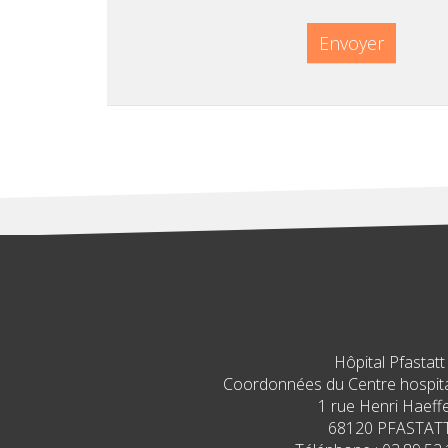
Envoyer
Hôpital Pfastatt
Coordonnées du Centre hospital
1 rue Henri Haeffe
68120 PFASTAT