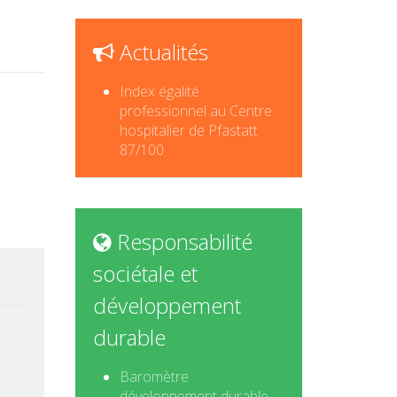
Actualités
Index égalité
professionnel au Centre
hospitalier de Pfastatt
87/100
Responsabilité
sociétale et
développement
durable
Baromètre
développement durable