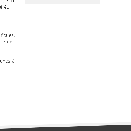
s, soit
érêt.
ifiques,
gie des
munes à