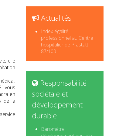
Actualités
Index égalité
professionnel au Centre
hospitalier de Pfastatt
87/100
ie, elle
mitation
édical.
Responsabilité
Si vous
sociétale et
ndra en
s de la
développement
durable
 service
Baromètre
développement durable