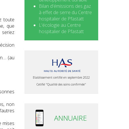
Bilan d'émissions des gaz
à effet de serre du Centre
hospitalier de Pfastatt
z toute
L'écologie au Centre
ne, que
hospitalier de Pfastatt
 seriez
écision
on… (au
Etablissement certifié en septembre 2022
Cetifié "Qualité des soins confirmée"
rsonnes
ns, non
’autres
ANNUAIRE
re mises