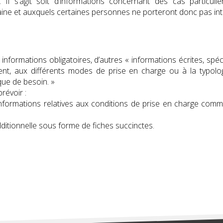
 Il s’agit soit d’informations concernant des cas particulier
rtaine et auxquels certaines personnes ne porteront donc pas int
informations obligatoires, d’autres « informations écrites, spéc
ement, aux différents modes de prise en charge ou à la typolo
ue de besoin. »
révoir :
s informations relatives aux conditions de prise en charge com
dditionnelle sous forme de fiches succinctes.