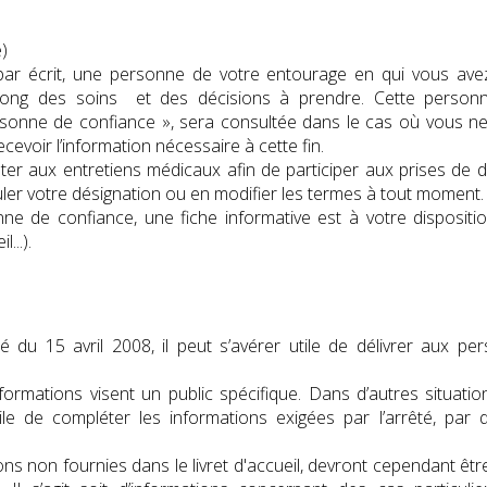
e)
par écrit, une personne de votre entourage en qui vous ave
long des soins et des décisions à prendre. Cette person
sonne de confiance », sera consultée dans le cas où vous ne
evoir l’information nécessaire à cette fin.
ister aux entretiens médicaux afin de participer aux prises de d
er votre désignation ou en modifier les termes à tout moment.
nne de confiance, une fiche informative est à votre dispositi
...).
é du 15 avril 2008, il peut s’avérer utile de délivrer aux pe
formations visent un public spécifique. Dans d’autres situatio
ile de compléter les informations exigées par l’arrêté, par d
ons non fournies dans le livret d'accueil, devront cependant êt