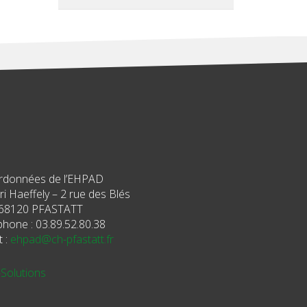
rdonnées de l’EHPAD
i Haeffely – 2 rue des Blés
68120 PFASTATT
phone : 03.89.52.80.38
t :
ehpad@ch-pfastatt.fr
-Solutions