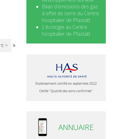
Bilan d'émissions des gaz
à effet de serre du Centre
hospitalier de Pfastatt
L'écologie au Centre
hospitalier de Pfastatt
nt >
Etablissement certifié en septembre 2022
Cetifié "Qualité des soins confirmée"
ANNUAIRE