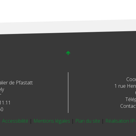
Coo
ier de Pfastatt
1 rue Henr
ly
T
Télé
11.11
Contac
60
|
Accessibilité
|
Mentions légales
|
Plan du site
|
Réalisation IP