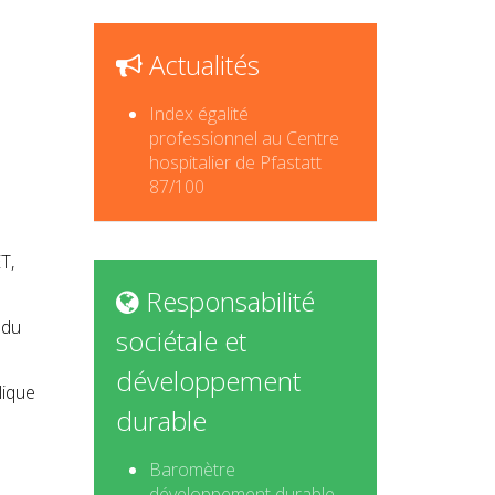
Actualités
Index égalité
professionnel au Centre
hospitalier de Pfastatt
87/100
T,
Responsabilité
 du
sociétale et
développement
lique
durable
Baromètre
développement durable