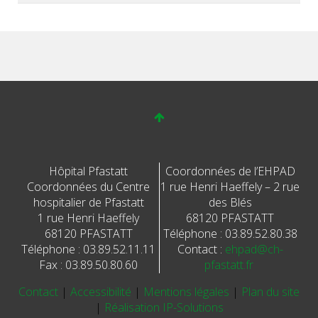
Hôpital Pfastatt
Coordonnées de l’EHPAD
Coordonnées du Centre
1 rue Henri Haeffely – 2 rue
hospitalier de Pfastatt
des Blés
1 rue Henri Haeffely
68120 PFASTATT
68120 PFASTATT
Téléphone : 03.89.52.80.38
Téléphone : 03.89.52.11.11
Contact :
ehpad@ch-
Fax : 03.89.50.80.60
pfastatt.fr
Contact
|
Accessibilité
|
Mentions légales
|
Plan du site
|
Réalisation IP-Solutions