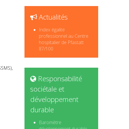
Actualités
Index égalité
professionnel au Centre
hospitalier de Pfastatt
87/100
SSMS),
Responsabilité
sociétale et
développement
durable
Baromètre
développement durable