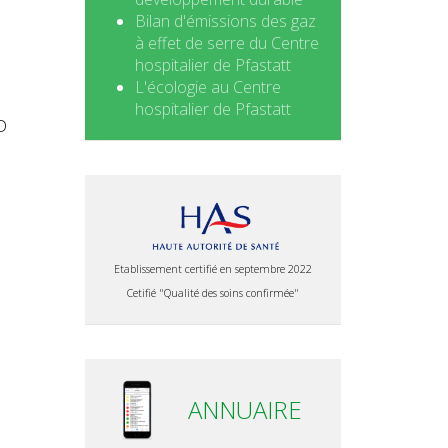
Bilan d'émissions des gaz
à effet de serre du Centre
hospitalier de Pfastatt
L'écologie au Centre
hospitalier de Pfastatt
D
Etablissement certifié en septembre 2022
Cetifié "Qualité des soins confirmée"
ANNUAIRE