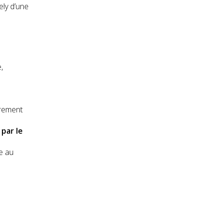
ely d’une
,
èrement
par le
ve au